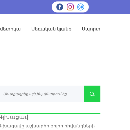
սմետիկա
Սեռական կյանք
Սպորտ
Գլխացավ
Գլխացավը աշխարհի բոլոր հիվանդների