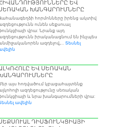
ՀԻՎԱՆԴՈՒԹՅՈՒՆՆԵՐԸ ԵՎ
ՍԵՌԱԿԱՆ ԽԱՆԳԱՐՈՒՄՆԵՐԸ
Վահանագեղձի հորմոնները իրենց ակտիվ
ազդեցությունն ունեն սեքսուալ
ֆունկցիայի վրա: Նրանք այդ
ազդեցությունն իրականացնում են ինչպես
անմիջականորեն ազդելով,...
Տեսնել
ավելին
ԱԼԿՈՀՈԼԸ ԵՎ ՍԵՌԱԿԱՆ
ԽԱՆԳԱՐՈՒՄՆԵՐԸ
Մեր այս հոդվածում կբացահայտենք
ալկոհոլի ազդեցությունը սեռական
ֆունկցիայի և նրա խանգարումների վրա:
Տեսնել ավելին
ՍԵՔՍՈՒԱԼ ԴԻՍՖՈՒՆԿՑԻԱՅԻ