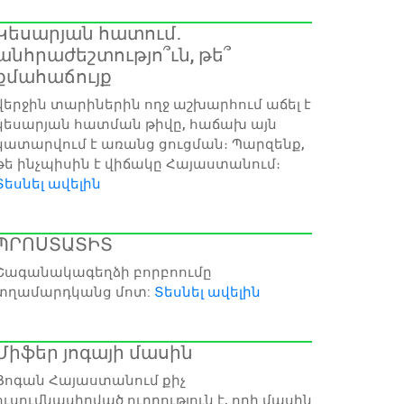
Կեսարյան հատում․
անհրաժեշտությո՞ւն, թե՞
քմահաճույք
վերջին տարիներին ողջ աշխարհում աճել է
կեսարյան հատման թիվը, հաճախ այն
կատարվում է առանց ցուցման։ Պարզենք,
թե ինչպիսին է վիճակը Հայաստանում։
Տեսնել ավելին
ՊՐՈՍՏԱՏԻՏ
Շագանակագեղձի բորբոումը
տղամարդկանց մոտ:
Տեսնել ավելին
Միֆեր յոգայի մասին
Յոգան Հայաստանում քիչ
ուսումնասիրված ուղղություն է, որի մասին