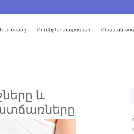
ժում տանը
Բուժիչ Խոտաբույսեր
Բնական Կո
ները և
ատճառները