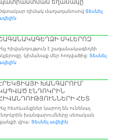
պատրաստման եղանակը
Օգտակար դիմակ մաղադանոսով
Տեսնել
ավելին
ՇԱԳԱՆԱԿԱԳԵՂՁԻ ՍԿԼԵՐՈԶ
Ինչ հիվանդություն է շագանակագեղձի
սկլերոզը. կիմանաք մեր հոդվածից:
Տեսնել
ավելին
ԷՐԵԿՑԻԱՅԻ ԽԱՆԳԱՐՈՒՄ՝
ԿԱՊՎԱԾ ԷՆԴՈԿՐԻՆ
ՀԻՎԱՆԴՈՒԹՅՈՒՆՆԵՐԻ ՀԵՏ
Ինչ հետևանքներ կարող են ունենալ
էնդոկրին խանգարումները սեռական
կյանքի վրա:
Տեսնել ավելին