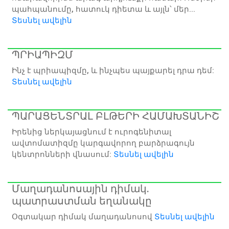
պահպանումը, հատուկ դիետա և այլն՝ մեր...
Տեսնել ավելին
ՊՐԻԱՊԻԶՄ
Ինչ է պրիապիզմը, և ինչպես պայքարել դրա դեմ:
Տեսնել ավելին
ՊԱՐԱՑԵՆՏՐԱԼ ԲԼԹԵՐԻ ՀԱՄԱԽՏԱՆԻՇ
Իրենից ներկայացնում է ուրոգենիտալ
ավտոմատիզմը կարգավորող բարձրագույն
կենտրոնների վնասում:
Տեսնել ավելին
Մաղադանոսային դիմակ.
պատրաստման եղանակը
Օգտակար դիմակ մաղադանոսով
Տեսնել ավելին