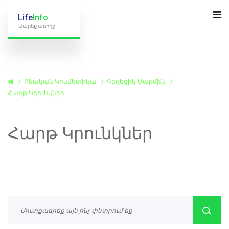
Life
Info
Ապրեք առողջ
Բնական Կոսմետիկա
Գեղեցիկ Մարմին
Հարթ Կրունկներ
Հարթ Կրունկներ