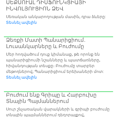
ՍԵՔՍՈՒԱԼ ԴԻՍՖՈՒՆԿՑԻԱՅԻ
ԻՆՎՈԼՅՈՒՑԻՈՆ ՁԵՎ
Սեռական անկարողության մասին, դրա ձևերը:
Տեսնել ավելին
Ձեռքի Մատի Պանարիցիում․
Լուսանկարները և Բուժումը
Մեր հոդվածում դուք կիմանաք, թե որոնք են
պանարիցիումի նշանները և պատճառները,
հիվանդության տեսքը։ Բուժումը տարբեր
մեթոդներով; Պանարիցիում երեխաների մոտ:
Տեսնել ավելին
Բուժում ենք Գրիպը և Հարբուխը
Տնային Պայմաններում
Սուր շնչառական վարակների և գրիպի բուժումը
տնային պայմաններում դեղորայքով,