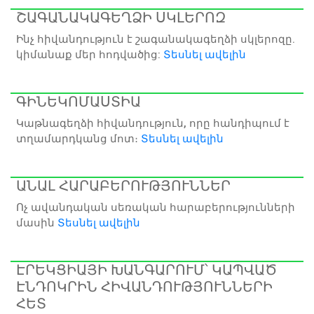
ՇԱԳԱՆԱԿԱԳԵՂՁԻ ՍԿԼԵՐՈԶ
Ինչ հիվանդություն է շագանակագեղձի սկլերոզը.
կիմանաք մեր հոդվածից:
Տեսնել ավելին
ԳԻՆԵԿՈՄԱՍՏԻԱ
Կաթնագեղձի հիվանդություն, որը հանդիպում է
տղամարդկանց մոտ։
Տեսնել ավելին
ԱՆԱԼ ՀԱՐԱԲԵՐՈՒԹՅՈՒՆՆԵՐ
Ոչ ավանդական սեռական հարաբերությունների
մասին
Տեսնել ավելին
ԷՐԵԿՑԻԱՅԻ ԽԱՆԳԱՐՈՒՄ՝ ԿԱՊՎԱԾ
ԷՆԴՈԿՐԻՆ ՀԻՎԱՆԴՈՒԹՅՈՒՆՆԵՐԻ
ՀԵՏ