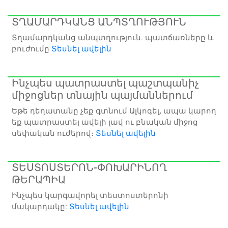
ՏՂԱՄԱՐԴԿԱՆՑ ԱՆՊՏՂՈՒԹՅՈՒՆ
Տղամարդկանց անպտղություն. պատճառները և
բուժումը
Տեսնել ավելին
Ինչպես պատրաստել պաշտպանիչ
միջոցներ տնային պայմաններում
Եթե դեղատանը չեք գտնում Ալկոգել, ապա կարող
եք պատրաստել ավելի լավ ու բնական միջոց
սեփական ուժերով։
Տեսնել ավելին
ՏԵՍՏՈՍՏԵՐՈՆ-ՓՈԽԱՐԻՆՈՂ
ԹԵՐԱՊԻԱ
Ինչպես կարգավորել տեստոստերոնի
մակարդակը:
Տեսնել ավելին