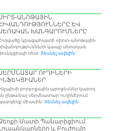
ՍԻՐՏ-ԱՆՈԹԱՅԻՆ
ՀԻՎԱՆԴՈՒԹՅՈՒՆՆԵՐԸ ԵՎ
ՍԵՌԱԿԱՆ ԽԱՆԳԱՐՈՒՄՆԵՐԸ
Հոդվածը կբացահայտի սիրտ-անոթային
հիվանդությունների կապը սեռական
ֆունկցիայի հետ:
Տեսնել ավելին
ՍԵՐՄՆԱՏԱՐ ՈՒՂԻՆԵՐԻ
ԻՆՖԵԿՑԻԱՆԵՐ
Ինչպիսի բորբոքային պրոցեսներ կարող
են ընթանալ սերմնատար ուղիներում.
պարզենք միասին:
Տեսնել ավելին
Ձեռքի Մատի Պանարիցիում․
Լուսանկարները և Բուժումը