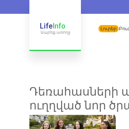
Life
Info
Լուրեր
Բու
Ապրեք առողջ
Դեռահասների ա
ուղղված նոր ծր