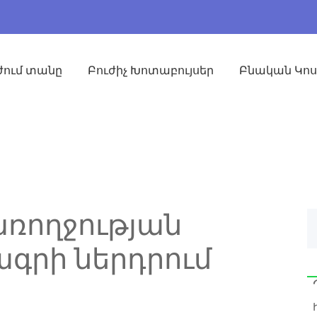
ժում տանը
Բուժիչ Խոտաբույսեր
Բնական Կո
ռողջության
ագրի ներդրում