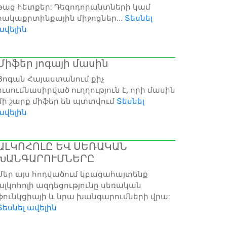
թաց հետքեր: Դեզոդորանտների կամ
հակաքրտինքային միջոցներ...
Տեսնել
ավելին
Միֆեր յոգայի մասին
Յոգան Հայաստանում քիչ
ուսումնասիրված ուղղություն է, որի մասին
մի շարք միֆեր են պտտվում
Տեսնել
ավելին
ԱԼԿՈՀՈԼԸ ԵՎ ՍԵՌԱԿԱՆ
ԽԱՆԳԱՐՈՒՄՆԵՐԸ
Մեր այս հոդվածում կբացահայտենք
ալկոհոլի ազդեցությունը սեռական
ֆունկցիայի և նրա խանգարումների վրա:
Տեսնել ավելին