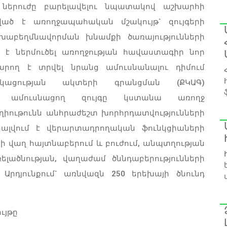
ներուժը բարելավելու նպատակով աշխարհի
ած է առողջապահական մշակույթ` զույգերի
աբեղմնավորման խնամքի ծառայությունների
է ներմուծել առողջության հավաստագիր նոր
արող է տրվել նրանց ամուսնանալու դիմում
 կացության ակտերի գրանցման (ՔԿԱԳ)
րով ամուսնացող զույգը կստանա առողջ
ղիութունն անհրաժեշտ խորհրդատվությունների
կալվում է վերարտադրողական ֆունկցիաների
 վաղ հայտնաբերում և բուժում, անպտղության
ռելածնության, վաղաժամ ծննդաբերությունների
Արդյունքում` առնվազն 250 երեխայի ծնունդ
ւյթը