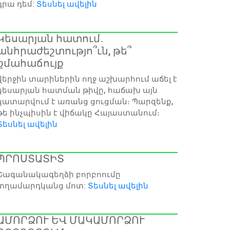
դրա դեմ:
Տեսնել ավելին
Կեսարյան հատում․
անհրաժեշտությո՞ւն, թե՞
քմահաճույք
վերջին տարիներին ողջ աշխարհում աճել է
կեսարյան հատման թիվը, հաճախ այն
կատարվում է առանց ցուցման։ Պարզենք,
թե ինչպիսին է վիճակը Հայաստանում։
Տեսնել ավելին
ՊՐՈՍՏԱՏԻՏ
Շագանակագեղձի բորբոումը
տղամարդկանց մոտ:
Տեսնել ավելին
ԱՄՈՐՁՈՒ ԵՎ ՄԱԿԱՄՈՐՁՈՒ