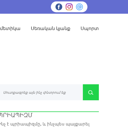
սմետիկա
Սեռական կյանք
Սպորտ
ՊՐԻԱՊԻԶՄ
Ինչ է պրիապիզմը, և ինչպես պայքարել