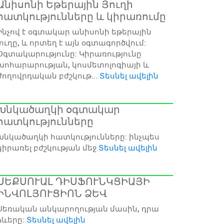
Անիսոնի Եթերային Յուղի
հատկությունները և կիրառումը
Ինչով է օգտակար անիսոնի եթերային
յուղը, և որտեղ է այն օգտագործվում:
Օգտակարությունը: Կիրառությունը
խոհարարության, կոսմետոլոգիայի և
ժողովրդական բժշկութ...
Տեսնել ավելին
Խնկածաղկի օգտակար
հատկությունները
Խնկածաղկի հատկությունները: ինչպես
կիրառել բժշկության մեջ
Տեսնել ավելին
ՍԵՔՍՈՒԱԼ ԴԻՍՖՈՒՆԿՑԻԱՅԻ
ԻՆՎՈԼՅՈՒՑԻՈՆ ՁԵՎ
Սեռական անկարողության մասին, դրա
ձևերը:
Տեսնել ավելին