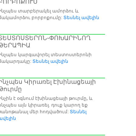
ԲՈՐԲՈՔՈՒՄ
Ինչպես տարբերակել ամորձու և
մակամորձու բորբոքումը:
Տեսնել ավելին
ՏԵՍՏՈՍՏԵՐՈՆ-ՓՈԽԱՐԻՆՈՂ
ԹԵՐԱՊԻԱ
Ինչպես կարգավորել տեստոստերոնի
մակարդակը:
Տեսնել ավելին
Ինչպես Կիրառել Էխինացեայի
Թուրմը
Ինչին է օգնում էխինացեայի թուրմը, և
ինչպես այն կիրառել. դուք կարող եք
ծանոթանալ մեր հոդվածում:
Տեսնել
ավելին