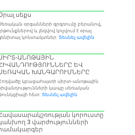
Օրալ սեքս
Սեռական օրգանների գրգռումը բերանով,
շրթունքներով և լեզվով կոչվում է օրալ
գենիտալ կոնտակտներ:
Տեսնել ավելին
ՍԻՐՏ-ԱՆՈԹԱՅԻՆ
ՀԻՎԱՆԴՈՒԹՅՈՒՆՆԵՐԸ ԵՎ
ՍԵՌԱԿԱՆ ԽԱՆԳԱՐՈՒՄՆԵՐԸ
Հոդվածը կբացահայտի սիրտ-անոթային
հիվանդությունների կապը սեռական
ֆունկցիայի հետ:
Տեսնել ավելին
Հավասարակշռության կորուստը
կանխող 3 վարժությունների
համակարգեր