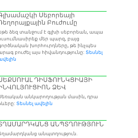
Գլխամաշկի Սեբորեայի
Դեղորայքային Բուժումը
Եթե ձեզ տանջում է գլխի սեբորեան, ապա
ուսումնասիրեք մեր պարզ, բայց
գործնական խորհուրդները, թե ինչպես
արագ բուժել այս հիվանդությունը:
Տեսնել
ավելին
ՍԵՔՍՈՒԱԼ ԴԻՍՖՈՒՆԿՑԻԱՅԻ
ԻՆՎՈԼՅՈՒՑԻՈՆ ՁԵՎ
Սեռական անկարողության մասին, դրա
ձևերը:
Տեսնել ավելին
ՏՂԱՄԱՐԴԿԱՆՑ ԱՆՊՏՂՈՒԹՅՈՒՆ
Տղամարդկանց անպտղություն.