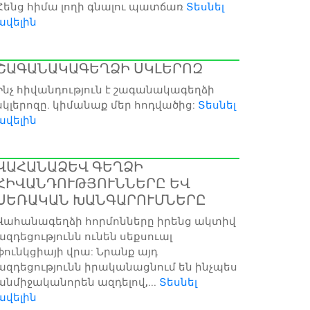
Հենց հիմա լողի գնալու պատճառ
Տեսնել
ավելին
ՇԱԳԱՆԱԿԱԳԵՂՁԻ ՍԿԼԵՐՈԶ
Ինչ հիվանդություն է շագանակագեղձի
սկլերոզը. կիմանաք մեր հոդվածից:
Տեսնել
ավելին
ՎԱՀԱՆԱՁԵՎ ԳԵՂՁԻ
ՀԻՎԱՆԴՈՒԹՅՈՒՆՆԵՐԸ ԵՎ
ՍԵՌԱԿԱՆ ԽԱՆԳԱՐՈՒՄՆԵՐԸ
Վահանագեղձի հորմոնները իրենց ակտիվ
ազդեցությունն ունեն սեքսուալ
ֆունկցիայի վրա: Նրանք այդ
ազդեցությունն իրականացնում են ինչպես
անմիջականորեն ազդելով,...
Տեսնել
ավելին