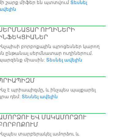
մի շարք միֆեր են պտտվում
Տեսնել
ավելին
ՍԵՐՄՆԱՏԱՐ ՈՒՂԻՆԵՐԻ
ԻՆՖԵԿՑԻԱՆԵՐ
Ինչպիսի բորբոքային պրոցեսներ կարող
են ընթանալ սերմնատար ուղիներում.
պարզենք միասին:
Տեսնել ավելին
ՊՐԻԱՊԻԶՄ
Ինչ է պրիապիզմը, և ինչպես պայքարել
դրա դեմ:
Տեսնել ավելին
ԱՄՈՐՁՈՒ ԵՎ ՄԱԿԱՄՈՐՁՈՒ
ԲՈՐԲՈՔՈՒՄ
Ինչպես տարբերակել ամորձու և