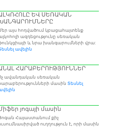
ԱԼԿՈՀՈԼԸ ԵՎ ՍԵՌԱԿԱՆ
ԽԱՆԳԱՐՈՒՄՆԵՐԸ
Մեր այս հոդվածում կբացահայտենք
ալկոհոլի ազդեցությունը սեռական
ֆունկցիայի և նրա խանգարումների վրա:
Տեսնել ավելին
ԱՆԱԼ ՀԱՐԱԲԵՐՈՒԹՅՈՒՆՆԵՐ
Ոչ ավանդական սեռական
հարաբերությունների մասին
Տեսնել
ավելին
Միֆեր յոգայի մասին
Յոգան Հայաստանում քիչ
ուսումնասիրված ուղղություն է, որի մասին