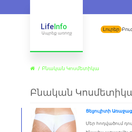
Life
Info
Լուրեր
Բու
Ապրեք առողջ
Բնական Կոսմետիկա
Բնական Կոսմետիկ
Ցելյուլիտի Առաջ
Մեր հոդվածում դո