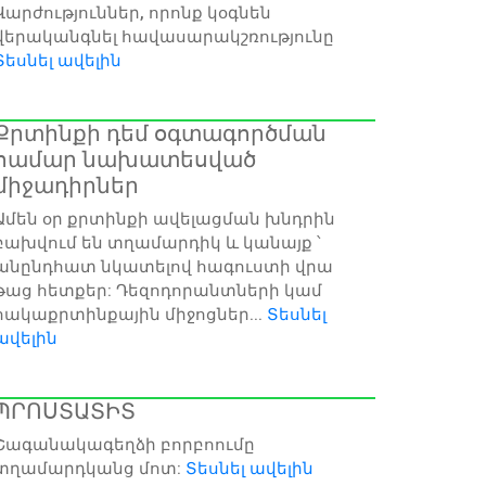
Վարժություններ, որոնք կօգնեն
վերականգնել հավասարակշռությունը
Տեսնել ավելին
Քրտինքի դեմ օգտագործման
համար նախատեսված
միջադիրներ
Ամեն օր քրտինքի ավելացման խնդրին
բախվում են տղամարդիկ և կանայք ՝
անընդհատ նկատելով հագուստի վրա
թաց հետքեր: Դեզոդորանտների կամ
հակաքրտինքային միջոցներ...
Տեսնել
ավելին
ՊՐՈՍՏԱՏԻՏ
Շագանակագեղձի բորբոումը
տղամարդկանց մոտ:
Տեսնել ավելին