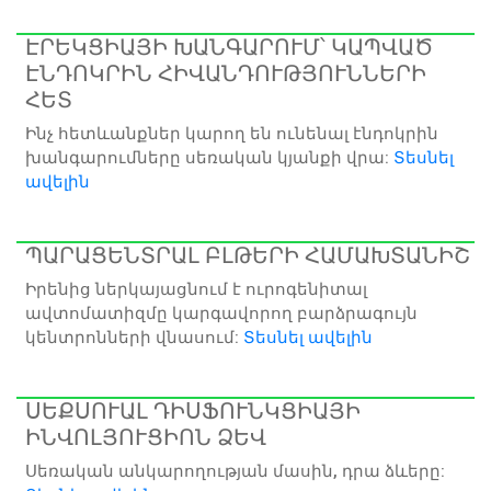
ԷՐԵԿՑԻԱՅԻ ԽԱՆԳԱՐՈՒՄ՝ ԿԱՊՎԱԾ
ԷՆԴՈԿՐԻՆ ՀԻՎԱՆԴՈՒԹՅՈՒՆՆԵՐԻ
ՀԵՏ
Ինչ հետևանքներ կարող են ունենալ էնդոկրին
խանգարումները սեռական կյանքի վրա:
Տեսնել
ավելին
ՊԱՐԱՑԵՆՏՐԱԼ ԲԼԹԵՐԻ ՀԱՄԱԽՏԱՆԻՇ
Իրենից ներկայացնում է ուրոգենիտալ
ավտոմատիզմը կարգավորող բարձրագույն
կենտրոնների վնասում:
Տեսնել ավելին
ՍԵՔՍՈՒԱԼ ԴԻՍՖՈՒՆԿՑԻԱՅԻ
ԻՆՎՈԼՅՈՒՑԻՈՆ ՁԵՎ
Սեռական անկարողության մասին, դրա ձևերը: