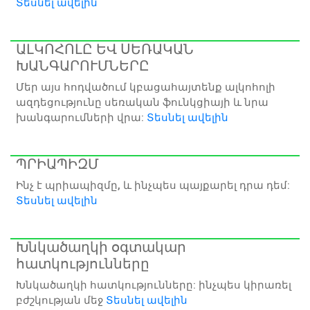
Տեսնել ավելին
ԱԼԿՈՀՈԼԸ ԵՎ ՍԵՌԱԿԱՆ
ԽԱՆԳԱՐՈՒՄՆԵՐԸ
Մեր այս հոդվածում կբացահայտենք ալկոհոլի
ազդեցությունը սեռական ֆունկցիայի և նրա
խանգարումների վրա:
Տեսնել ավելին
ՊՐԻԱՊԻԶՄ
Ինչ է պրիապիզմը, և ինչպես պայքարել դրա դեմ:
Տեսնել ավելին
Խնկածաղկի օգտակար
հատկությունները
Խնկածաղկի հատկությունները: ինչպես կիրառել
բժշկության մեջ
Տեսնել ավելին