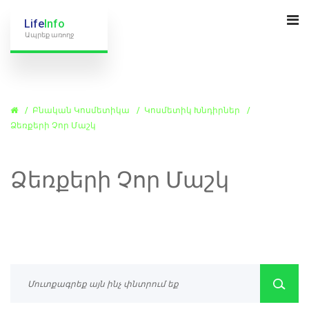
Life
Info
Ապրեք առողջ
Բնական Կոսմետիկա
Կոսմետիկ Խնդիրներ
Ձեռքերի Չոր Մաշկ
Ձեռքերի Չոր Մաշկ