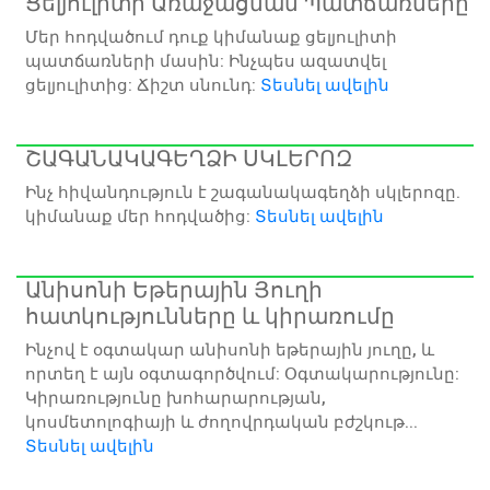
Ցելյուլիտի Առաջացման Պատճառները
Մեր հոդվածում դուք կիմանաք ցելյուլիտի
պատճառների մասին: Ինչպես ազատվել
ցելյուլիտից: Ճիշտ սնունդ:
Տեսնել ավելին
ՇԱԳԱՆԱԿԱԳԵՂՁԻ ՍԿԼԵՐՈԶ
Ինչ հիվանդություն է շագանակագեղձի սկլերոզը.
կիմանաք մեր հոդվածից:
Տեսնել ավելին
Անիսոնի Եթերային Յուղի
հատկությունները և կիրառումը
Ինչով է օգտակար անիսոնի եթերային յուղը, և
որտեղ է այն օգտագործվում: Օգտակարությունը:
Կիրառությունը խոհարարության,
կոսմետոլոգիայի և ժողովրդական բժշկութ...
Տեսնել ավելին