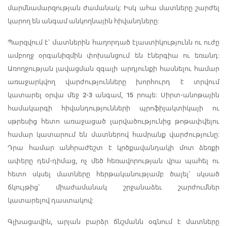
մարմնամարզության ժամանակ: Իսկ ահա մատները շարժել
կարող են անգամ անկողնային հիվանդները:
Պարզվում է` մատներին հաղորդած էլաստիկությունն ու ուժը
ամբողջ օրգանիզմին փոխանցում են էներգիա ու եռանդ:
Առողջության լավացման զգալի արդյունքի հասնելու համար
առաջարկվող վարժությունները խորհուրդ է տրվում
կատարել օրվա մեջ 2-3 անգամ, 15 րոպե: Սիրտ-անոթային
համակարգի հիվանդությունների պրոֆիլակտիկայի ու
սթրեսից հետո առաջացած լարվածությունից թոթափվելու
համար կատարում են մատներով համրանք վարժությունը:
Դրա համար անհրաժեշտ է կրծքավանդակի մոտ ձեռքի
ափերը դեմ-դիմաց, ոչ մեծ հեռավորության վրա պահել ու
հետո սկսել մատները հերթականությամբ ծալել` սկսած
ճկույթից` միաժամանակ շրջանաձեւ շարժումներ
կատարելով դաստակով:
Գլխացավին, արյան բարձր ճնշմանն օգնում է մատները