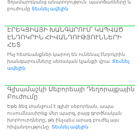
Տղամարդկանց անպտղություն. պատճառները և
բուժումը
Տեսնել ավելին
ԷՐԵԿՑԻԱՅԻ ԽԱՆԳԱՐՈՒՄ՝ ԿԱՊՎԱԾ
ԷՆԴՈԿՐԻՆ ՀԻՎԱՆԴՈՒԹՅՈՒՆՆԵՐԻ
ՀԵՏ
Ինչ հետևանքներ կարող են ունենալ էնդոկրին
խանգարումները սեռական կյանքի վրա:
Տեսնել
ավելին
Գլխամաշկի Սեբորեայի Դեղորայքային
Բուժումը
Եթե ձեզ տանջում է գլխի սեբորեան, ապա
ուսումնասիրեք մեր պարզ, բայց գործնական
խորհուրդները, թե ինչպես արագ բուժել այս
հիվանդությունը:
Տեսնել ավելին