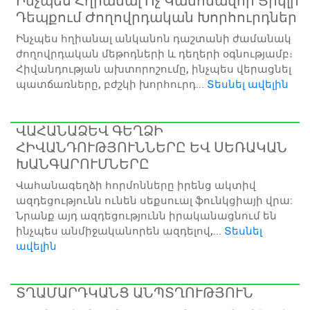
Ինչպես Հղիանալ Ոչ Կանոնավոր Ցիկլի
Դեպքում Ժողովրդական Խորհուրդներ
Ինչպես հղիանալ անկանոն դաշտանի ժամանակ
ժողովրդական մեթոդների և դեղերի օգնությամբ։
Հիվանդության ախտորոշումը, ինչպես վերացնել
պատճառները, բժշկի խորհուրդ...
Տեսնել ավելին
ՎԱՀԱՆԱՁԵՎ ԳԵՂՁԻ
ՀԻՎԱՆԴՈՒԹՅՈՒՆՆԵՐԸ ԵՎ ՍԵՌԱԿԱՆ
ԽԱՆԳԱՐՈՒՄՆԵՐԸ
Վահանագեղձի հորմոնները իրենց ակտիվ
ազդեցությունն ունեն սեքսուալ ֆունկցիայի վրա:
Նրանք այդ ազդեցությունն իրականացնում են
ինչպես անմիջականորեն ազդելով,...
Տեսնել
ավելին
ՏՂԱՄԱՐԴԿԱՆՑ ԱՆՊՏՂՈՒԹՅՈՒՆ