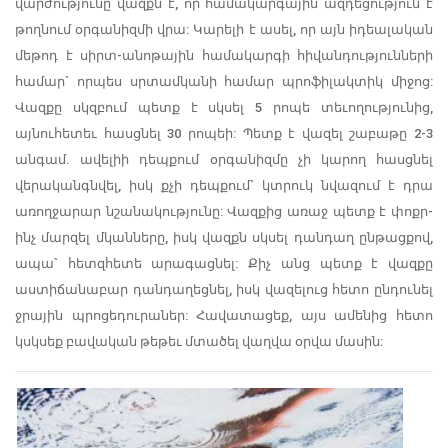
վարժությունը վազքն է, որ համակարգային ազդեցություն է
թողնում օրգանիզմի վրա: Կարելի է ասել, որ այն իդեալական
մեթոդ է սիրտ-անոթային համակարգի հիվանդությունների
համար` որպես սրտամկանի համար պրոֆիլակտիկ միջոց:
Վազքը սկզբում պետք է սկսել 5 րոպե տեւողությունից,
այնուհետեւ հասցնել 30 րոպեի: Պետք է վազել շաբաթը 2-3
անգամ. ավելիի դեպքում օրգանիզմը չի կարող հասցնել
վերականգնվել, իսկ քչի դեպքում` կտրուկ նվազում է դրա
առողջարար նշանակությունը: Վազքից առաջ պետք է փոքր-
ինչ մարզել մկանները, իսկ վազքն սկսել դանդաղ ընթացքով,
ապա` հետզհետե արագացնել: Քիչ անց պետք է վազքը
աստիճանաբար դանդաղեցնել, իսկ վազելուց հետո ընդունել
ջրային պրոցեդուրաներ: Հավատացեք, այս ամենից հետո
կսկսեք բավական թեթեւ մտածել վաղվա օրվա մասին: