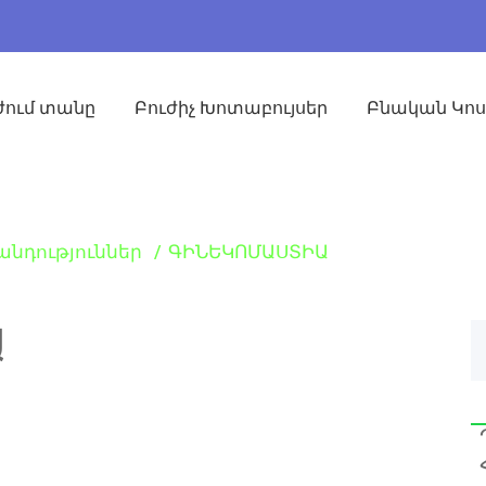
ժում տանը
Բուժիչ Խոտաբույսեր
Բնական Կո
նդություններ
ԳԻՆԵԿՈՄԱՍՏԻԱ
Ա