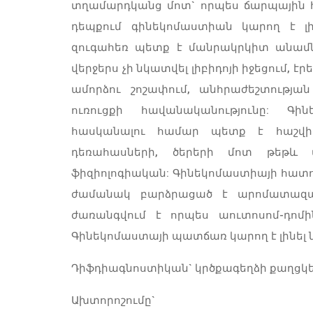
տղամարդկանց մոտ` որպես ճարպային հյ
դեպքում գինեկոմաստիան կարող է լի
զուգահեռ պետք է մանրակրկիտ անամն
վերջերս չի նկատվել լիբիդոյի իջեցում, է
ամորձու շոշափում, անհրաժեշտությա
ուռուցքի հավանականությունը: Գին
հասկանալու համար պետք է հաշվի
դեռահասների, ծերերի մոտ թեթև 
ֆիզիոլոգիական: Գինեկոմաստիայի հատ
ժամանակ բարձրացած է արոմատազա ֆ
ժառանգվում է որպես աուտոսոմ-դոմ
Գինեկոմաստայի պատճառ կարող է լինել ն
Դիֆդիագնոստիկան` կրծքագեղձի քաղցկե
Ախտորոշումը`