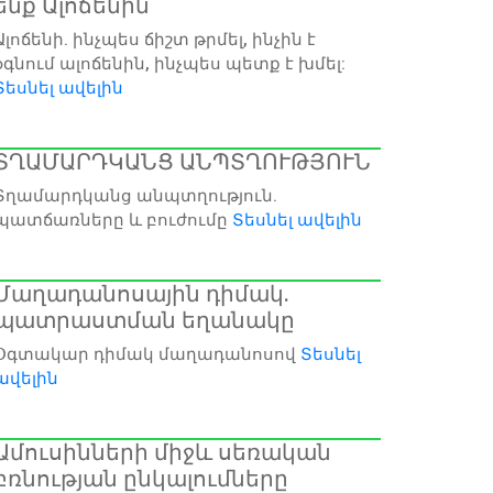
ենք Ալոճենին
Ալոճենի. ինչպես ճիշտ թրմել, ինչին է
օգնում ալոճենին, ինչպես պետք է խմել:
Տեսնել ավելին
ՏՂԱՄԱՐԴԿԱՆՑ ԱՆՊՏՂՈՒԹՅՈՒՆ
Տղամարդկանց անպտղություն.
պատճառները և բուժումը
Տեսնել ավելին
Մաղադանոսային դիմակ.
պատրաստման եղանակը
Օգտակար դիմակ մաղադանոսով
Տեսնել
ավելին
Ամուսինների միջև սեռական
բռնության ընկալումները