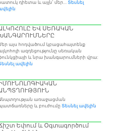
հատուկ դիետա և այլն՝ մեր...
Տեսնել
ավելին
ԱԼԿՈՀՈԼԸ ԵՎ ՍԵՌԱԿԱՆ
ԽԱՆԳԱՐՈՒՄՆԵՐԸ
Մեր այս հոդվածում կբացահայտենք
ալկոհոլի ազդեցությունը սեռական
ֆունկցիայի և նրա խանգարումների վրա:
Տեսնել ավելին
ԻՄՈՒՆՈԼՈԳԻԱԿԱՆ
ԱՆՊՏՂՈՒԹՅՈՒՆ
Անպտղության առաջացման
պատճառները և բուժումը
Տեսնել ավելին
Ճիշտ Եփում և Օգտագործում