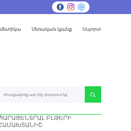
սմետիկա
Սեռական կյանք
Սպորտ
ՊԱՐԱՑԵՆՏՐԱԼ ԲԼԹԵՐԻ
ՀԱՄԱԽՏԱՆԻՇ