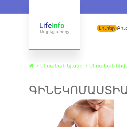
Life
Info
Լուրեր
Բու
Ապրեք առողջ
Սեռական կյանք
Սեռական հիվա
ԳԻՆԵԿՈՄԱՍՏԻ