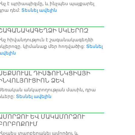
Ինչ է պրիապիզմը, և ինչպես պայքարել
դրա դեմ:
Տեսնել ավելին
ՇԱԳԱՆԱԿԱԳԵՂՁԻ ՍԿԼԵՐՈԶ
Ինչ հիվանդություն է շագանակագեղձի
սկլերոզը. կիմանաք մեր հոդվածից:
Տեսնել
ավելին
ՍԵՔՍՈՒԱԼ ԴԻՍՖՈՒՆԿՑԻԱՅԻ
ԻՆՎՈԼՅՈՒՑԻՈՆ ՁԵՎ
Սեռական անկարողության մասին, դրա
ձևերը:
Տեսնել ավելին
ԱՄՈՐՁՈՒ ԵՎ ՄԱԿԱՄՈՐՁՈՒ
ԲՈՐԲՈՔՈՒՄ
Ինչպես տարբերակել ամորձու և