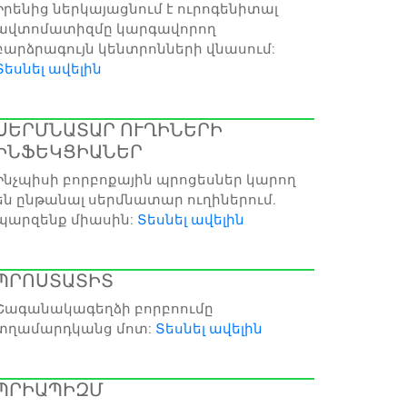
Իրենից ներկայացնում է ուրոգենիտալ
ավտոմատիզմը կարգավորող
բարձրագույն կենտրոնների վնասում:
Տեսնել ավելին
ՍԵՐՄՆԱՏԱՐ ՈՒՂԻՆԵՐԻ
ԻՆՖԵԿՑԻԱՆԵՐ
Ինչպիսի բորբոքային պրոցեսներ կարող
են ընթանալ սերմնատար ուղիներում.
պարզենք միասին:
Տեսնել ավելին
ՊՐՈՍՏԱՏԻՏ
Շագանակագեղձի բորբոումը
տղամարդկանց մոտ:
Տեսնել ավելին
ՊՐԻԱՊԻԶՄ