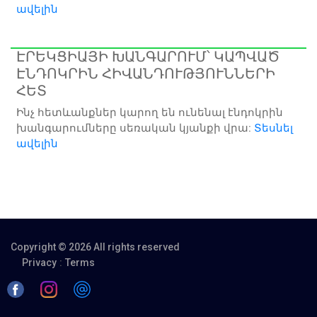
ավելին
ԷՐԵԿՑԻԱՅԻ ԽԱՆԳԱՐՈՒՄ՝ ԿԱՊՎԱԾ
ԷՆԴՈԿՐԻՆ ՀԻՎԱՆԴՈՒԹՅՈՒՆՆԵՐԻ
ՀԵՏ
Ինչ հետևանքներ կարող են ունենալ էնդոկրին
խանգարումները սեռական կյանքի վրա:
Տեսնել
ավելին
Copyright © 2026 All rights reserved
:
Privacy
Terms