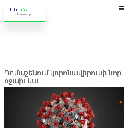
Life
Info
Ապրեք առողջ
Դդմաշենում կորոնավիրուսի նոր
օջախ կա