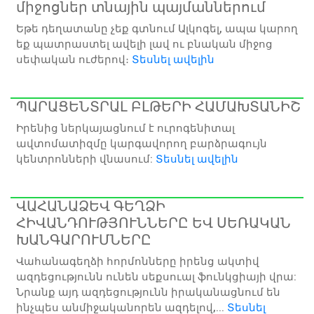
միջոցներ տնային պայմաններում
Եթե դեղատանը չեք գտնում Ալկոգել, ապա կարող
եք պատրաստել ավելի լավ ու բնական միջոց
սեփական ուժերով։
Տեսնել ավելին
ՊԱՐԱՑԵՆՏՐԱԼ ԲԼԹԵՐԻ ՀԱՄԱԽՏԱՆԻՇ
Իրենից ներկայացնում է ուրոգենիտալ
ավտոմատիզմը կարգավորող բարձրագույն
կենտրոնների վնասում:
Տեսնել ավելին
ՎԱՀԱՆԱՁԵՎ ԳԵՂՁԻ
ՀԻՎԱՆԴՈՒԹՅՈՒՆՆԵՐԸ ԵՎ ՍԵՌԱԿԱՆ
ԽԱՆԳԱՐՈՒՄՆԵՐԸ
Վահանագեղձի հորմոնները իրենց ակտիվ
ազդեցությունն ունեն սեքսուալ ֆունկցիայի վրա:
Նրանք այդ ազդեցությունն իրականացնում են
ինչպես անմիջականորեն ազդելով,...
Տեսնել