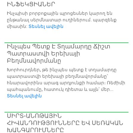
ԻՆՖԵԿՑԻԱՆԵՐ
Ինչպիսի բորբոքային պրոցեսներ կարող են
ընթանալ սերմնատար ուղիներում. պարզենք
միասին:
Տեսնել ավելին
Ինչպես Պետք Է Տղամարդը Ճիշտ
Պատրաստվի Երեխայի
Բեղմնավորմանը
Խորհուրդներ, թե ինչպես պետք է տղամարդը
պատրաստվի երեխայի բեղմնավորմանը՝
հնարավորինս արագ արդյունքի համար։ Ռեժիմի
պահպանումը, հատուկ դիետա և այլն՝ մեր...
Տեսնել ավելին
ՍԻՐՏ-ԱՆՈԹԱՅԻՆ
ՀԻՎԱՆԴՈՒԹՅՈՒՆՆԵՐԸ ԵՎ ՍԵՌԱԿԱՆ
ԽԱՆԳԱՐՈՒՄՆԵՐԸ