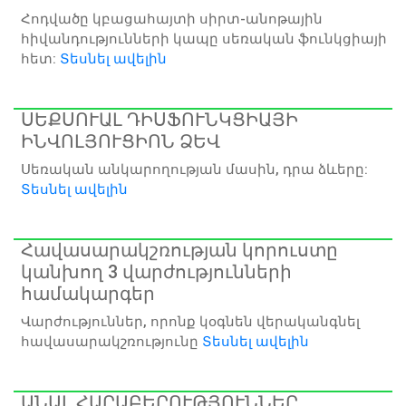
Հոդվածը կբացահայտի սիրտ-անոթային
հիվանդությունների կապը սեռական ֆունկցիայի
հետ:
Տեսնել ավելին
ՍԵՔՍՈՒԱԼ ԴԻՍՖՈՒՆԿՑԻԱՅԻ
ԻՆՎՈԼՅՈՒՑԻՈՆ ՁԵՎ
Սեռական անկարողության մասին, դրա ձևերը:
Տեսնել ավելին
Հավասարակշռության կորուստը
կանխող 3 վարժությունների
համակարգեր
Վարժություններ, որոնք կօգնեն վերականգնել
հավասարակշռությունը
Տեսնել ավելին
ԱՆԱԼ ՀԱՐԱԲԵՐՈՒԹՅՈՒՆՆԵՐ